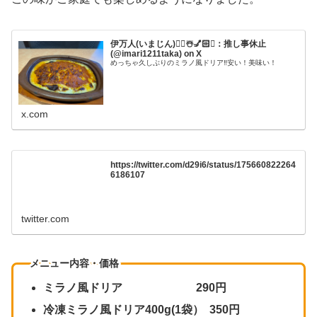
伊万人(いまじん)👯‍♀☃️💅🏻✨️：推し事休止
(@imari1211taka) on X
めっちゃ久しぶりのミラノ風ドリア‼️安い！美味い！
x.com
https://twitter.com/d29i6/status/175660822264
6186107
twitter.com
メニュー内容・価格
ミラノ風ドリア 290円
冷凍ミラノ風ドリア400g(1袋） 350円