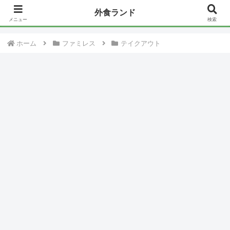
外食ランド
【今日だけ】日替わりで安くなってるモノ一覧〜Amazonセール〜
メニュー
検索
ホーム
ファミレス
テイクアウト