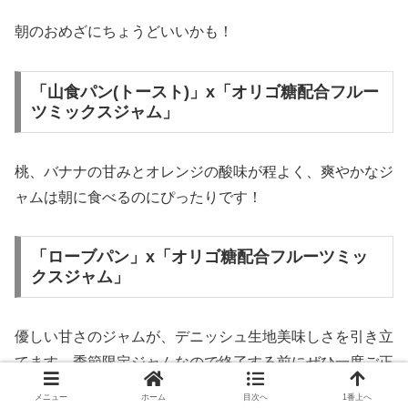
朝のおめざにちょうどいいかも！
「山食パン(トースト)」x「オリゴ糖配合フルー
ツミックスジャム」
桃、バナナの甘みとオレンジの酸味が程よく、爽やかなジ
ャムは朝に食べるのにぴったりです！
「ローブパン」x「オリゴ糖配合フルーツミッ
クスジャム」
優しい甘さのジャムが、デニッシュ生地美味しさを引き立
てます。季節限定ジャムなので終了する前にぜひ一度ご正
味あれ！！
メニュー
ホーム
目次へ
1番上へ