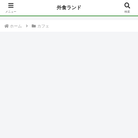
外食ランド
【今日だけ】日替わりで安くなってるモノ一覧〜Amazonセール〜
メニュー
検索
ホーム
カフェ