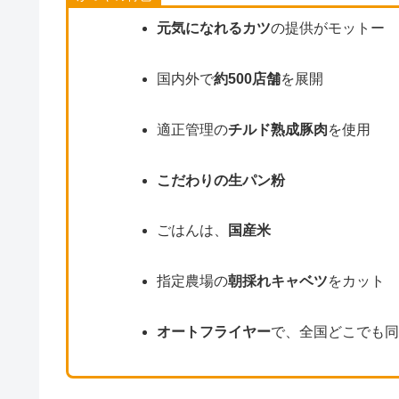
元気になれるカツ
の提供がモットー
国内外で
約500店舗
を展開
適正管理の
チルド熟成豚肉
を使用
こだわりの生パン粉
ごはんは、
国産米
指定農場の
朝採れキャベツ
をカット
オートフライヤー
で、全国どこでも